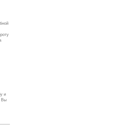
бной
ироту
а
у и
? Вы