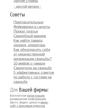
Другие страны
- другой регион -
Советы
Пригласительные
Фейерверки и салюты
Прокат платья
Свадебный макияж
Как найти тамаду,
диджея, оператора
Как обезопасить себя
от некачественной
организации свадьбы?
10 мифов о тамаде
Свидетели на свадьбе
5 эффективных советов
по работе с гостями на
свадьбе
Для
Вашей фирмы:
Бесплатная
регистрация
,
размещение информации
(фото, видео, цены) и
мини-
сайт с красивым адресом