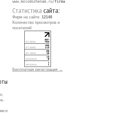
www.molodozhenam.ru/
firma
Статистика
сайта:
Фирм на сайте:
12148
Количество просмотров и
посетилей:
Бесплатная регистрация →
оты
о,
нь.
имся