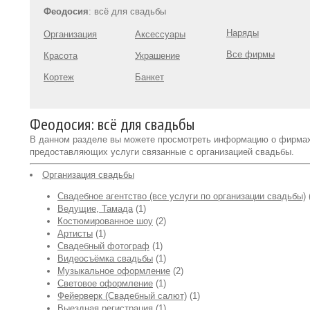
Феодосия
: всё для свадьбы
Наряды
Организация
Аксессуары
Все фирмы
Красота
Украшение
Кортеж
Банкет
Феодосия: всё для свадьбы
В данном разделе вы можете просмотреть информацию о фирма
предоставляющих услуги связанные с организацией свадьбы.
Организация свадьбы
Свадебное агентство (все услуги по организации свадьбы)
Ведущие, Тамада
(1)
Костюмированное шоу
(2)
Артисты
(1)
Свадебный фотограф
(1)
Видеосъёмка свадьбы
(1)
Музыкальное оформление
(2)
Световое оформление
(1)
Фейерверк (Свадебный салют)
(1)
Выездная регистрация
(1)