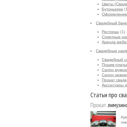
Цветы (Сваде
Бутоньерки
(
Оформление 
Свадебный банк
Ресторан
(1)
Спиртные на
Аренда мебе
Свадебные нар
Свадебный са
Пошив платья
Салон мужск
Салон нижне
Прокат сваде
Акссесуары д
Статьи про сва
Прокат
лимузино
Аре
лим