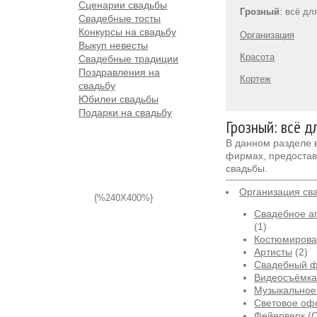
Сценарии свадьбы
Грозный
: всё дл
Свадебные тосты
Конкурсы на свадьбу
Организация
Выкуп невесты
Красота
Свадебные традиции
Поздравления на
Кортеж
свадьбу
Юбилеи свадьбы
Подарки на свадьбу
Грозный: всё д
В данном разделе
фирмах, предостав
свадьбы.
Организация св
{%240X400%}
Свадебное аг
(1)
Костюмирова
Артисты
(2)
Свадебный 
Видеосъёмка
Музыкальное
Световое оф
Фейерверк (