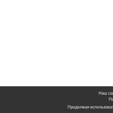
Наш са
По
Продолжая использоват