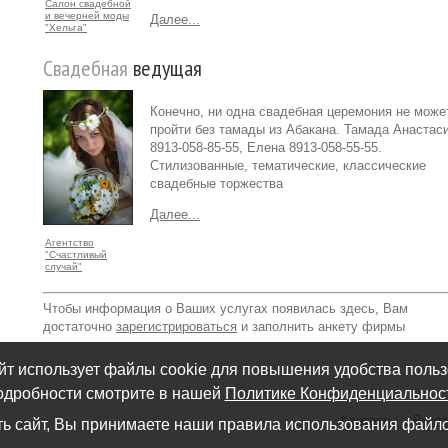
Салон свадебной
и вечерней моды
Далее...
"Хельга"
Свадебная
ведущая
Конечно, ни одна свадебная церемония не може
пройти без тамады из Абакана. Тамада Анастас
8913-058-85-55, Елена 8913-058-55-55.
Стилизованные, тематические, классические
свадебные торжества
Далее...
Агентство
"Счастливый
случай"
Чтобы информация о Ваших услугах появилась здесь, Вам
достаточно
зарегистрироваться
и заполнить анкету фирмы
йт использует файлы cookie для повышения удобства польз
дробности смотрите в нашей
Политике Конфиденциальнос
Контакты
Рекл
ь сайт, Вы принимаете наши правила использования файло