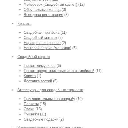
Фейерверк (Свадебный салют)
(12)
Обручальные кольца
(3)
Выездная регистрация
(3)
Красота
Свадебная причёска
(11)
Свадебный макияж
(8)
Наращивание ресниц
(2)
Ногтевой сервис (маникюр)
(5)
Свадебный кортеж
Прокат лимузинов
(6)
Прокат представительских автомобилей
(11)
Карета
(1)
Доставка гостей
(5)
Аксессуары для свадебных торжеств
Пригласительные на свадьбу
(19)
Плакаты
(15)
Свечи
(15)
Рушники
(11)
Свадебные подарки
(2)