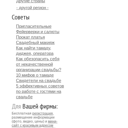
Другие страны
- другой регион -
Советы
Пригласительные
Фейерверки и салюты
Прокат платья
Свадебный макияж
Как найти тамаду,
диджея, оператора
Как обезопасить себя
от некачественной
организации свадьбы?
10 мифов о тамаде
Свидетели на свадьбе
5 эффективных советов
по работе с гостями на
свадьбе
Для
Вашей фирмы:
Бесплатная
регистрация
,
размещение информации
(фото, видео, цены) и
мини-
сайт с красивым адресом