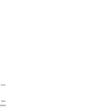
 тыс.
м мы
емки