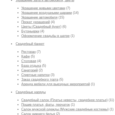
Украшение зала и автомобиля, цветы
Украшение живыми цветами
(7)
Украшение воздушными шарами
(14)
Украшение автомобиля
(15)
Прокат украшений
(4)
Цветы (Свадебный букет)
(6)
Бутоньерки
(4)
Оформление свадьбы в шатре
(1)
Свадебный банкет
Ресторан
(7)
Кафе
(5)
Столовая
(4)
База отдыха
(5)
Санаторий
(2)
Спиртные напитки
(3)
Заказ свадебного торта
(5)
Аренда мебели для выездных мероприятий
(1)
Свадебные наряды
Свадебный салон (Платье невесты, свадебное платье)
(11)
Пошив платья, фаты, перчаток
(1)
Салон мужской одежды (Мужские свадебные костюмы)
(1)
Салон нижнего белья
(2)