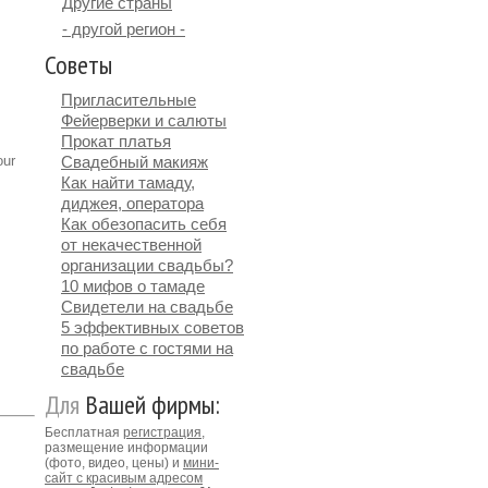
Другие страны
- другой регион -
Советы
Пригласительные
Фейерверки и салюты
Прокат платья
our
Свадебный макияж
Как найти тамаду,
диджея, оператора
Как обезопасить себя
от некачественной
организации свадьбы?
10 мифов о тамаде
Свидетели на свадьбе
5 эффективных советов
по работе с гостями на
свадьбе
Для
Вашей фирмы:
Бесплатная
регистрация
,
размещение информации
(фото, видео, цены) и
мини-
сайт с красивым адресом