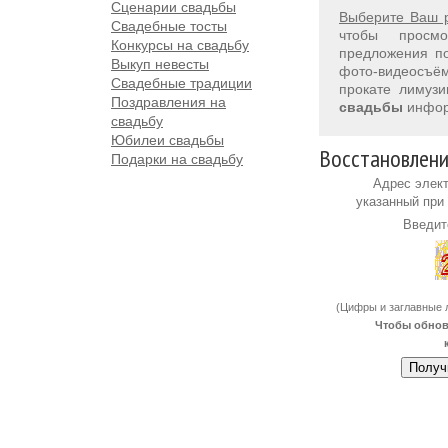
Сценарии свадьбы
Выберите Ваш 
Свадебные тосты
чтобы просм
Конкурсы на свадьбу
предложения 
Выкуп невесты
фото-видеосъём
Свадебные традиции
прокате лимуз
Поздравления на
свадьбы
инфор
свадьбу
Юбилеи свадьбы
Восстановлени
Подарки на свадьбу
Адрес элект
указанный при
Введит
(Цифры и заглавные 
Чтобы обнов