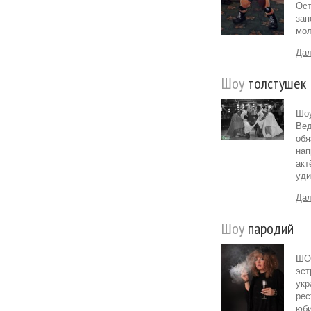
Ост
зап
мол
Дал
Шоу
толстушек
Шоу
Вед
обя
нап
акт
уди
Дал
Шоу
пародий
ШОУ
эст
укр
рес
юби