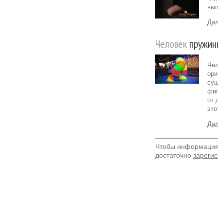
вып
Дал
Человек
пружин
Чел
ори
сущ
фиг
от 
это
Дал
Чтобы информация 
достаточно
зарегис