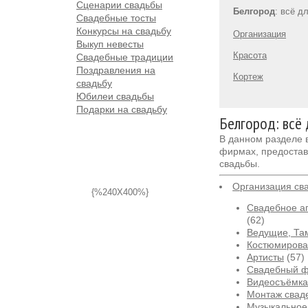
Сценарии свадьбы
Белгород
: всё д
Свадебные тосты
Конкурсы на свадьбу
Организация
Выкуп невесты
Красота
Свадебные традиции
Поздравления на
Кортеж
свадьбу
Юбилеи свадьбы
Подарки на свадьбу
Белгород: всё
В данном разделе
фирмах, предостав
свадьбы.
Организация св
{%240X400%}
Свадебное аг
(62)
Ведущие, Та
Костюмирова
Артисты
(57)
Свадебный 
Видеосъёмка
Монтаж свад
Музыкальное