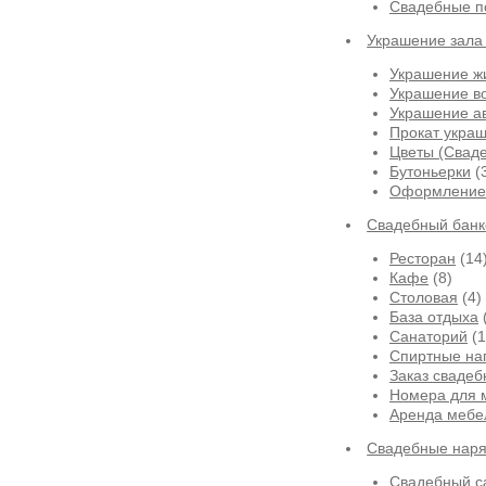
Свадебные п
Украшение зала
Украшение ж
Украшение в
Украшение а
Прокат укра
Цветы (Сваде
Бутоньерки
(
Оформление 
Свадебный банк
Ресторан
(14
Кафе
(8)
Столовая
(4)
База отдыха
Санаторий
(1
Спиртные на
Заказ свадеб
Номера для 
Аренда мебе
Свадебные нар
Свадебный са