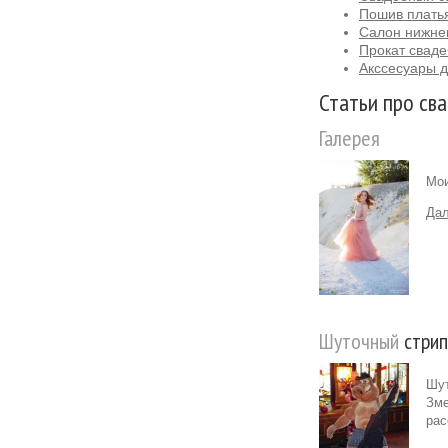
Пошив платья
Салон нижне
Прокат сваде
Акссесуары д
Статьи про сва
Галерея
Мои
Дал
Шуточный
стрип
Шут
Зме
рас