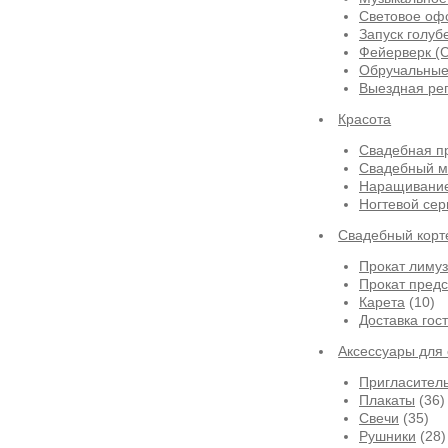
Световое оф
Запуск голуб
Фейерверк (
Обручальные
Выездная ре
Красота
Свадебная п
Свадебный м
Наращивание
Ногтевой сер
Свадебный корт
Прокат лиму
Прокат предс
Карета
(10)
Доставка гос
Аксессуары для
Пригласител
Плакаты
(36)
Свечи
(35)
Рушники
(28)