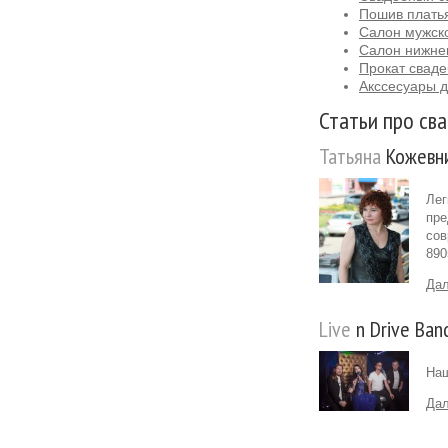
Пошив платья
Салон мужск
Салон нижне
Прокат сваде
Акссесуары д
Статьи про сва
Татьяна
Кожевни
Лег
пре
сов
890
Дал
Live
n Drive Ban
Наш
Дал