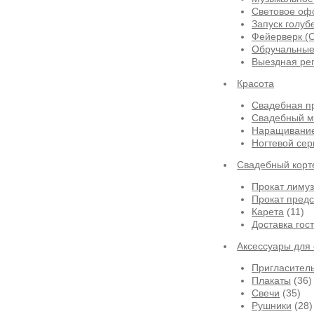
Световое оф
Запуск голуб
Фейерверк (
Обручальные
Выездная ре
Красота
Свадебная п
Свадебный м
Наращивание
Ногтевой сер
Свадебный корт
Прокат лиму
Прокат предс
Карета
(11)
Доставка гос
Аксессуары для
Пригласител
Плакаты
(36)
Свечи
(35)
Рушники
(28)