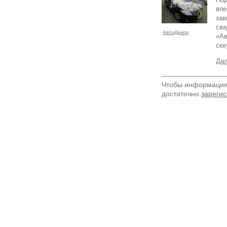
впе
зав
сва
АвтоДекор
«Ав
сек
Дал
Чтобы информация 
достаточно
зарегис