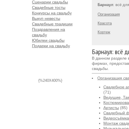
Сценарии свадьбы
Барнаул
: всё дл
Свадебные тосты
Конкурсы на свадьбу
Организация
Выкуп невесты
Красота
Свадебные традиции
Поздравления на
Кортеж
свадьбу
Юбилеи свадьбы
Подарки на свадьбу
Барнаул: всё д
В данном разделе
фирмах, предостав
свадьбы.
Организация св
{%240X400%}
Свадебное аг
(71)
Ведущие, Та
Костюмирова
Артисты
(85)
Свадебный 
Видеосъёмка
Монтаж свад
Музыкальное