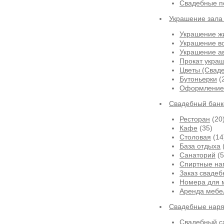
Свадебные п
Украшение зала
Украшение ж
Украшение в
Украшение а
Прокат укра
Цветы (Сваде
Бутоньерки
(
Оформление 
Свадебный банк
Ресторан
(20
Кафе
(35)
Столовая
(14
База отдыха
Санаторий
(5
Спиртные на
Заказ свадеб
Номера для 
Аренда мебе
Свадебные нар
Свадебный са