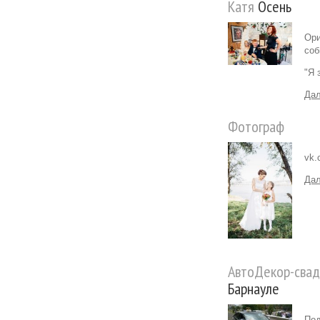
Катя
Осень
Ори
соб
"Я 
Дал
Фотограф
vk.
Дал
АвтоДекор-сва
Барнауле
Под