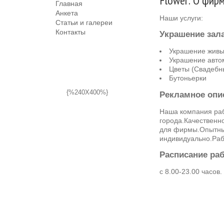
Flower: О фир
Главная
Анкета
Наши услуги:
Статьи и галереи
Контакты
Украшение зал
Украшение живы
Украшение авто
Цветы (Свадебн
Бутоньерки
{%240X400%}
Рекламное опи
Наша компания ра
города.Качественн
для фирмы.Опытные
индивидуально.Раб
Расписание ра
с 8.00-23.00 часов.