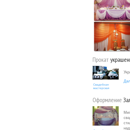
Прокат
украшени
Укр
Дал
Свадебная
мастерская
Оформление
За
Мил
сва
сти
над