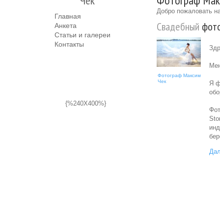
Чек
Фотограф Макс
Добро пожаловать на
Главная
Свадебный
фото
Анкета
Статьи и галереи
Контакты
Здр
Мен
Фотограф Максим
Чек
Я ф
обо
{%240X400%}
Фот
Sto
инд
бер
Дал