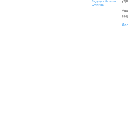
удо
Ведущая Наталья
Шуклина
Уча
вед
Дал