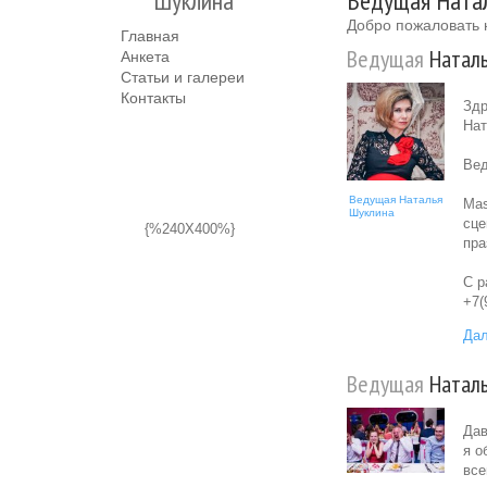
Шуклина
Ведущая Натал
Добро пожаловать 
Главная
Ведущая
Hаталь
Анкета
Статьи и галереи
Контакты
Здр
Нат
Ве
Ведущая Наталья
Mas
Шуклина
сце
{%240X400%}
пра
С р
+7(
Дал
Ведущая
Hаталь
Дав
я о
все