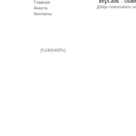
"версаль": Гла
Главная
Добро пожаловать на
Анкета
Контакты
{%240X400%}