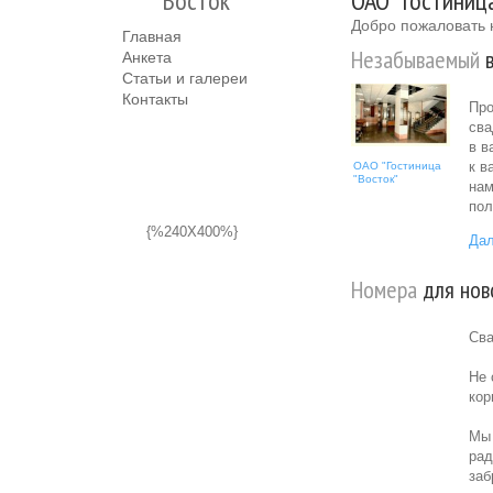
"Восток"
ОАО "Гостиница
Добро пожаловать 
Главная
Незабываемый
в
Анкета
Статьи и галереи
Контакты
Про
сва
в в
к в
ОАО "Гостиница
"Восток"
нам
пол
{%240X400%}
Дал
Номера
для нов
Сва
Не 
кор
Мы 
рад
заб