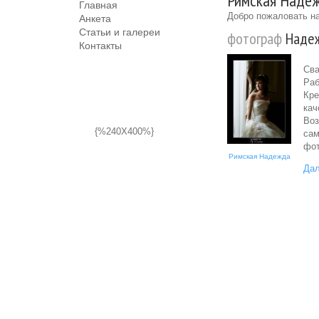
Римская Надеж
Главная
Добро пожаловать на
Анкета
Статьи и галереи
фотограф
Надеж
Контакты
Сва
Раб
Кре
кач
Воз
{%240X400%}
сам
фот
Римская Надежда
Дал