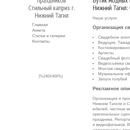
праздников
Бутик модных п
Стильный каприз. г.
Нижний Тагил:
Нижний Тагил
Наши услуги:
Главная
Организация с
Анкета
Статьи и галереи
Свадебное агент
Контакты
Ведущие, Тама
Костюмированн
Артисты
Свадебный фот
Видеосъёмка св
Монтаж свадебн
Музыкальное о
{%240X400%}
Запуск голубей
Рекламное опи
Организация и про
Нижнем Тагиле и Св
юбилей, частные в
оригинальных сцен
праздника. Репорт
и видеофильмов. В
иллюзионисты, тан