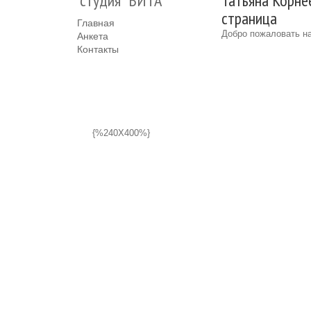
студия "ВИТА"
Татьяна Корнее
страница
Главная
Добро пожаловать на
Анкета
Контакты
{%240X400%}