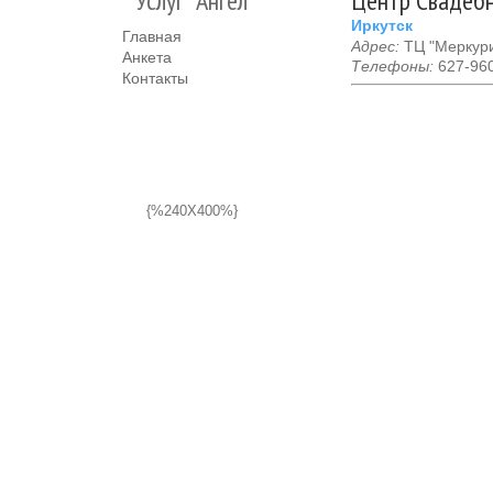
Услуг "Ангел"
Центр Свадебн
Иркутск
Главная
Адрес:
ТЦ "Меркурий
Анкета
Телефоны:
627-960
Контакты
{%240X400%}