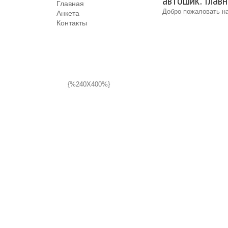
автошик: Глав
Главная
Добро пожаловать на
Анкета
Контакты
{%240X400%}