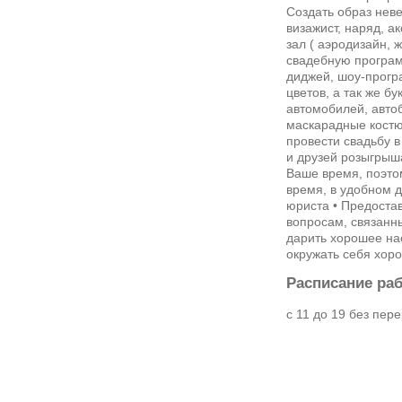
Создать образ неве
визажист, наряд, а
зал ( аэродизайн, 
свадебную програм
диджей, шоу-програ
цветов, а так же б
автомобилей, автоб
маскарадные костю
провести свадьбу в
и друзей розыгрыш
Ваше время, поэто
время, в удобном д
юриста • Предост
вопросам, связанн
дарить хорошее на
окружать себя хор
Расписание ра
с 11 до 19 без пер