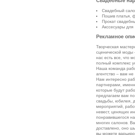
Свадебные на
Свадебный салон
Пошив платья, ф
Прокат свадебн
Акссесуары для
Рекламное опи
Творческая мастер
сценической моды 
нас есть все, что 
полный комплекс у
Наша команда рабо
агентство – вам не
Нам интересно раб
партнерами, именн
которые будут рабо
предлагаем вам по
свадьбы, юбилея, д
мероприятий, работ
невест, ценящих и
понравившегося на
многих салонов. Ва
доставлено, оно ш
вы можете варьиро