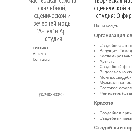
мастерская салона
Творческая ма
свадебной,
сценической и 
сценической и
-студия: О фи
вечерней моды
Наши услуги:
"Ангел" и Арт
Организация с
-студия
Свадебное агент
Главная
Ведущие, Тама
Анкета
Костюмированн
Контакты
Артисты
Свадебный фот
Видеосъёмка св
Монтаж свадебн
Музыкальное о
Световое офор
Фейерверк (Сва
{%240X400%}
Красота
Свадебная прич
Свадебный мак
Свадебный ко