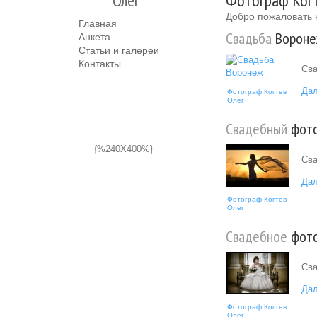
Олег
Фотограф Когт
Добро пожаловать 
Главная
Свадьба
Ворон
Анкета
Статьи и галереи
Контакты
Сва
Дал
Фотограф Когтев
Олег
Свадебный
фото
{%240X400%}
Сва
Дал
Фотограф Когтев
Олег
Свадебное
фото
Сва
Дал
Фотограф Когтев
Олег