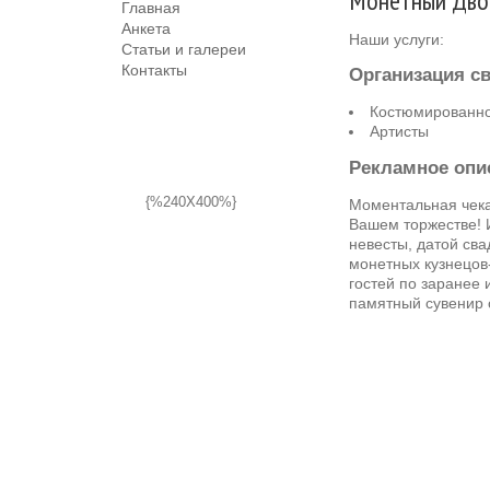
Монетный Дво
Главная
Анкета
Наши услуги:
Статьи и галереи
Контакты
Организация с
Костюмированн
Артисты
Рекламное опи
{%240X400%}
Моментальная чека
Вашем торжестве! 
невесты, датой св
монетных кузнецов
гостей по заранее
памятный сувенир 