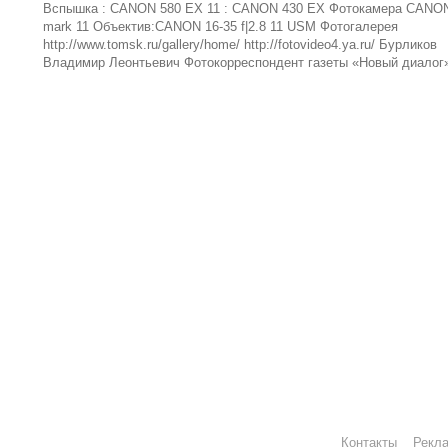
Вспышка : CANON 580 EX 11 : CANON 430 EX Фотокамера CANO
mark 11 Объектив:CANON 16-35 f|2.8 11 USM Фотогалерея
http://www.tomsk.ru/gallery/home/ http://fotovideo4.ya.ru/ Бурликов
Владимир Леонтьевич Фотокорреспондент газеты «Новый диалог
Контакты
Рекл