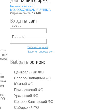
Для
Вашей фирмы:
Бесплатный сайт:
MOLODOZHENAM.RU/FIRMA
Фирм на сайте:
12148
Вход
на сайт
Логин
Пароль
Забыли пароль?
ых и
Зарегистрироваться
хники
амого
Выбрать
регион:
Центральный ФО
.
эти
Северо-Западный ФО
руем
Южный ФО
ном
Приволжский ФО
ва,
Уральский ФО
HDR –
Северо-Кавказский ФО
Сибирский ФО
m