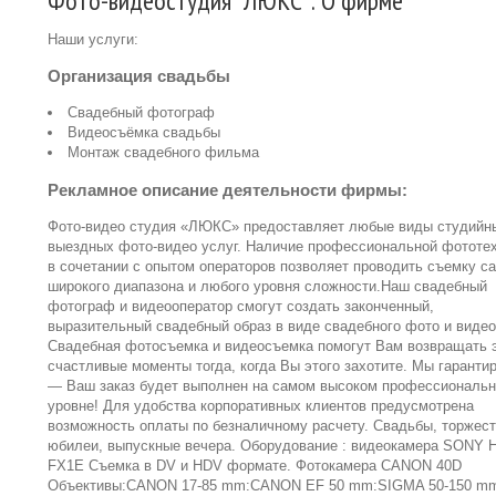
Фото-видеостудия "ЛЮКС": О фирме
Наши услуги:
Организация свадьбы
Свадебный фотограф
Видеосъёмка свадьбы
Монтаж свадебного фильма
Рекламное описание деятельности фирмы:
Фото-видео студия «ЛЮКС» предоставляет любые виды студийн
выездных фото-видео услуг. Наличие профессиональной фототе
в сочетании с опытом операторов позволяет проводить съемку с
широкого диапазона и любого уровня сложности.Наш свадебный
фотограф и видеооператор смогут создать законченный,
выразительный свадебный образ в виде свадебного фото и видео
Свадебная фотосъемка и видеосъемка помогут Вам возвращать 
счастливые моменты тогда, когда Вы этого захотите. Мы гаранти
— Ваш заказ будет выполнен на самом высоком профессиональ
уровне! Для удобства корпоративных клиентов предусмотрена
возможность оплаты по безналичному расчету. Свадьбы, торжест
юбилеи, выпускные вечера. Оборудование : видеокамера SONY 
FX1E Съемка в DV и HDV формате. Фотокамера CANON 40D
Объективы:CANON 17-85 mm:СANON EF 50 mm:SIGMA 50-150 m