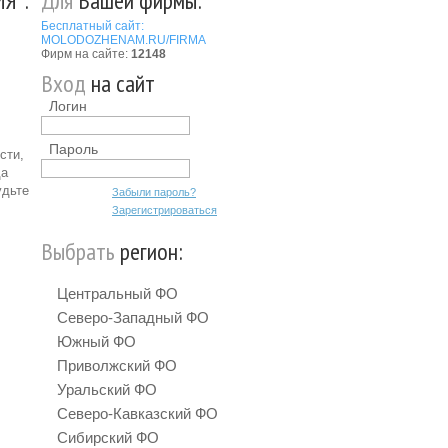
Я":
Для
Вашей фирмы:
Бесплатный сайт:
MOLODOZHENAM.RU/FIRMA
Фирм на сайте:
12148
Вход
на сайт
Логин
Пароль
сти,
да
удьте
Забыли пароль?
Зарегистрироваться
Выбрать
регион:
Центральный ФО
Северо-Западный ФО
Южный ФО
Приволжский ФО
Уральский ФО
Северо-Кавказский ФО
Сибирский ФО