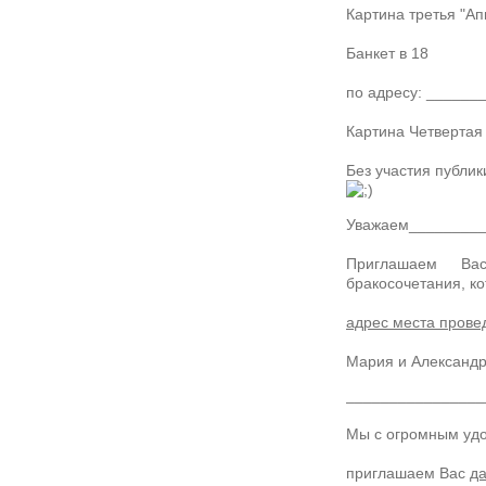
Картина третья "А
Банкет в 18
по адресу: _____
Картина Четвертая
Без участия публик
Уважаем________
Приглашаем В
бракосочетания, к
адрес места прове
Мария и Александ
________________
Мы с огромным уд
приглашаем Вас
да