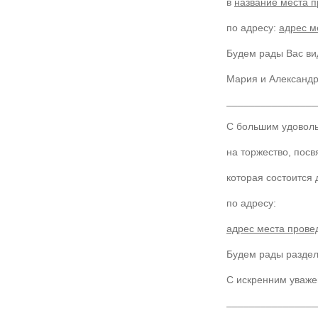
в
название места 
по адресу:
адрес м
Будем рады Вас ви
Мария и Александ
________________
С большим удовол
на торжество, пос
которая состоится
по адресу:
адрес места прове
Будем рады раздели
С искренним уваже
________________