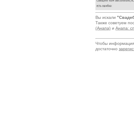
Сообщите нам обязательно, е
есть ошибка:
Вы искали
"Свадеб
Также советуем по
(Анапа)
и
Анапа: с
Чтобы информация 
достаточно
зарегис