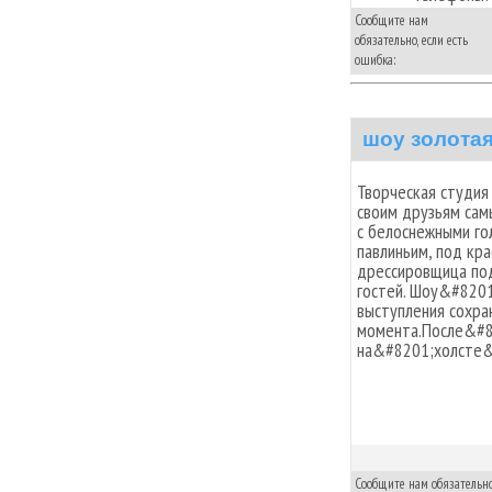
Сообщите нам
обязательно, если есть
ошибка:
шоу золотая
Творческая студия
своим друзьям сам
с белоснежными го
павлиньим, под кр
дрессировщица под
гостей. Шоу&#8201
выступления сохра
момента.После&#8
на&#8201;холсте&
Сообщите нам обязательно,