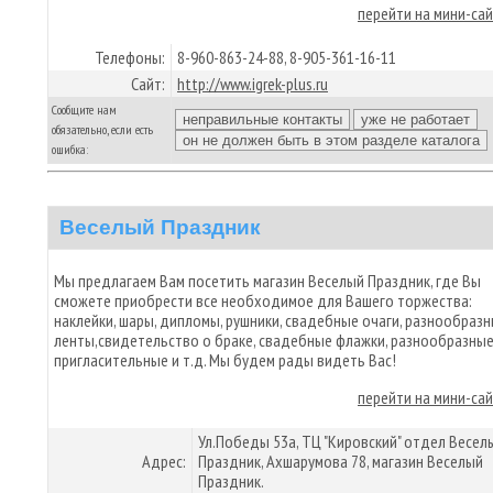
перейти на мини-са
Телефоны:
8-960-863-24-88, 8-905-361-16-11
Сайт:
http://www.igrek-plus.ru
Сообщите нам
обязательно, если есть
ошибка:
Веселый Праздник
Мы предлагаем Вам посетить магазин Веселый Праздник, где Вы
сможете приобрести все необходимое для Вашего торжества:
наклейки, шары, дипломы, рушники, свадебные очаги, разнообраз
ленты,свидетельство о браке, свадебные флажки, разнообразны
пригласительные и т.д. Мы будем рады видеть Вас!
перейти на мини-са
Ул.Победы 53а, ТЦ "Кировский" отдел Весел
Адрес:
Праздник, Ахшарумова 78, магазин Веселый
Праздник.