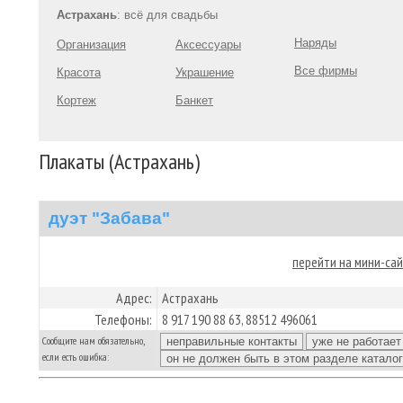
Астрахань
: всё для свадьбы
Наряды
Организация
Аксессуары
Все фирмы
Красота
Украшение
Кортеж
Банкет
Плакаты (Астрахань)
дуэт "Забава"
перейти на мини-са
Адрес:
Астрахань
Телефоны:
8 917 190 88 63, 88512 496061
Сообщите нам обязательно,
если есть ошибка: