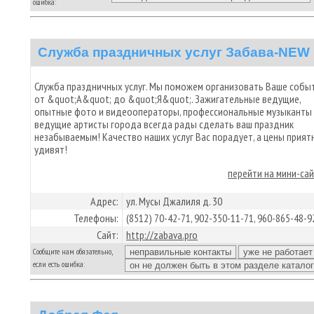
ошибка:
Служба праздничных услуг Забава-NEW
Служба праздничных услуг. Мы поможем организовать Ваше собы
от &quot;А&quot; до &quot;Я&quot;. Зажигательные ведущие,
опытные фото и видеооператоры, профессиональные музыканты
ведущие артисты города всегда рады сделать ваш праздник
незабываемым! Качество наших услуг Вас порадует, а цены прият
удивят!
перейти на мини-са
Адрес:
ул. Мусы Джалиля д. 30
Телефоны:
(8512) 70-42-71, 902-350-11-71, 960-865-48-9
Сайт:
http://zabava.pro
Сообщите нам обязательно,
если есть ошибка: