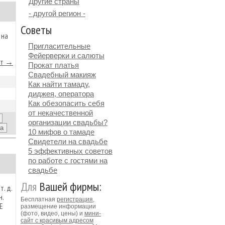
Другие страны
- другой регион -
Советы
 на
Пригласительные
Фейерверки и салюты
йт →
Прокат платья
Свадебный макияж
Как найти тамаду,
диджея, оператора
Как обезопасить себя
от некачественной
организации свадьбы?
10 мифов о тамаде
Свидетели на свадьбе
5 эффективных советов
по работе с гостями на
свадьбе
Для
Вашей фирмы:
. д.
н.
Бесплатная
регистрация
,
Е
размещение информации
(фото, видео, цены) и
мини-
сайт с красивым адресом