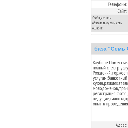
Телефоны:
Сайт:
Сообщите нам
обязательно, если есть
ошибка:
база "Семь
Клубное Поместье
полный спектр усл
Рождений,торжеств
услугам:банкетный
кухня,развлекател
молодоженов,тран
регистрация,фото
ведущие,салюты,п
опыт в проведения
Адрес: