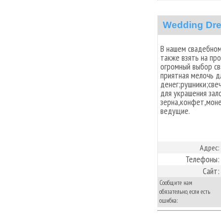
Wedding Dr
В нашем свадебном
также взять на пр
огромный выбор св
приятная мелочь д
денег;рушники;све
для украшения зал
зерна,конфет,мон
ведущие.
Адрес:
Телефоны:
Сайт:
Сообщите нам
обязательно, если есть
ошибка: