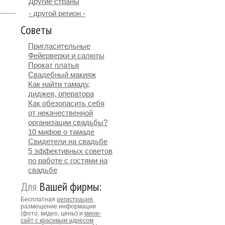
Другие страны
- другой регион -
Советы
Пригласительные
Фейерверки и салюты
Прокат платья
Свадебный макияж
Как найти тамаду,
диджея, оператора
Как обезопасить себя
от некачественной
организации свадьбы?
10 мифов о тамаде
Свидетели на свадьбе
5 эффективных советов
по работе с гостями на
свадьбе
Для
Вашей фирмы:
Бесплатная
регистрация
,
размещение информации
(фото, видео, цены) и
мини-
сайт с красивым адресом