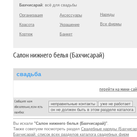
Бахчисарай
: всё для свадьбы
Наряды
Организация
Аксессуары
Все фирмы
Красота
Украшение
Кортеж
Банкет
Салон нижнего белья (Бахчисарай)
свадьба
перейти на мини-са
Сообщите нам
обязательно, если есть
ошибка:
Вы искали
"Салон нижнего белья (Бахчисарай)"
.
Также советуем посмотреть раздел
Свадебные наряды (Бахчисар
Бахчисарай: список всех разделов каталога свадебных фирм