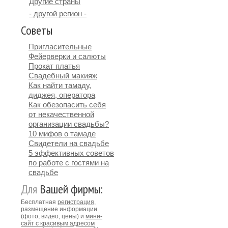
Другие страны
- другой регион -
Советы
Пригласительные
Фейерверки и салюты
Прокат платья
Свадебный макияж
Как найти тамаду,
диджея, оператора
Как обезопасить себя
от некачественной
организации свадьбы?
10 мифов о тамаде
Свидетели на свадьбе
5 эффективных советов
по работе с гостями на
свадьбе
Для
Вашей фирмы:
Бесплатная
регистрация
,
размещение информации
(фото, видео, цены) и
мини-
сайт с красивым адресом