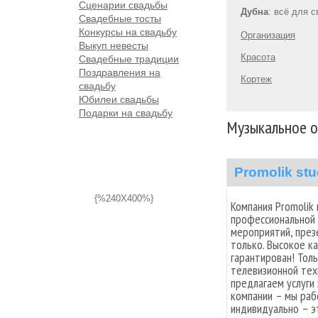
Сценарии свадьбы
Дубна
: всё для 
Свадебные тосты
Конкурсы на свадьбу
Организация
Выкуп невесты
Красота
Свадебные традиции
Поздравления на
Кортеж
свадьбу
Юбилеи свадьбы
Подарки на свадьбу
Музыкальное о
Promolik stu
{%240X400%}
Компания Promolik 
профессиональной 
мероприятий, през
только. Высокое к
гарантирован! Тол
телевизионной тех
предлагаем услуги
компании – мы раб
индивидуально – эт