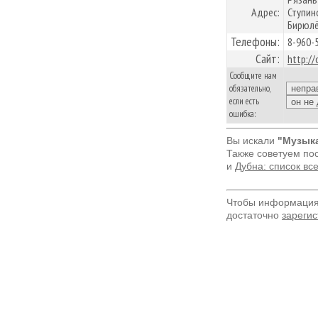
Адрес:
Ступин
Бирюлё
Телефоны:
8-960-
Сайт:
http:/
Сообщите нам
обязательно,
если есть
ошибка:
Вы искали
"Музык
Также советуем по
и
Дубна: список вс
Чтобы информация 
достаточно
зарегис