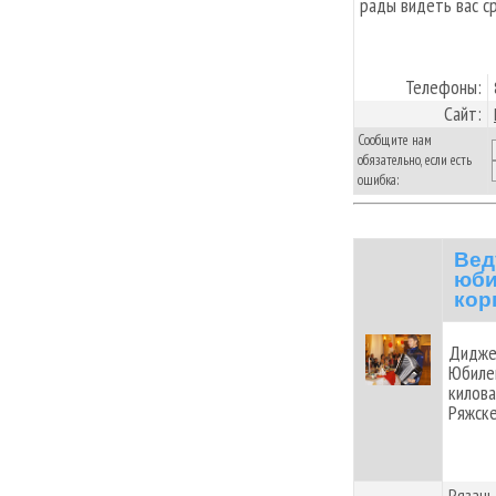
рады видеть вас с
Телефоны:
Сайт:
Сообщите нам
обязательно, если есть
ошибка:
Вед
юби
кор
Диджей
Юбилей
килова
Ряжске
Рязань