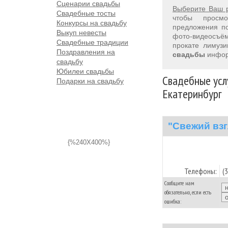
Сценарии свадьбы
Выберите Ваш 
Свадебные тосты
чтобы просм
Конкурсы на свадьбу
предложения 
Выкуп невесты
фото-видеосъём
Свадебные традиции
прокате лимуз
Поздравления на
свадьбы
инфор
свадьбу
Юбилеи свадьбы
Свадебные услу
Подарки на свадьбу
Екатеринбург
"Свежий вз
{%240X400%}
Телефоны:
(
Сообщите нам
обязательно, если есть
ошибка: