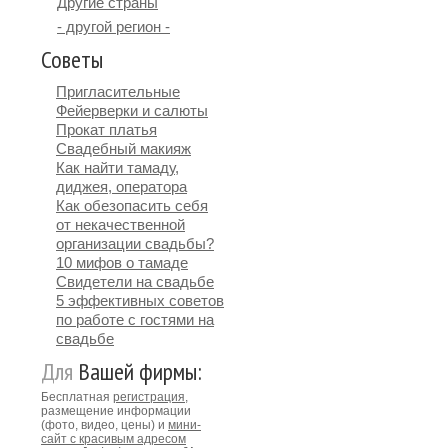
Другие страны
- другой регион -
Советы
Пригласительные
Фейерверки и салюты
Прокат платья
Свадебный макияж
Как найти тамаду,
диджея, оператора
Как обезопасить себя
от некачественной
организации свадьбы?
10 мифов о тамаде
Свидетели на свадьбе
5 эффективных советов
по работе с гостями на
свадьбе
Для
Вашей фирмы:
Бесплатная
регистрация
,
размещение информации
(фото, видео, цены) и
мини-
сайт с красивым адресом