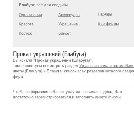
Елабуга
: всё для свадьбы
Наряды
Организация
Аксессуары
Все фирмы
Красота
Украшение
Кортеж
Банкет
Прокат украшений (Елабуга)
Вы искали
"Прокат украшений (Елабуга)"
.
Также советуем посмотреть раздел
Украшение зала и автомобиля
цветы (Елабуга)
и
Елабуга: список всех разделов каталога свад
фирм
Чтобы информация о Ваших услугах появилась здесь, Вам
достаточно
зарегистрироваться
и заполнить анкету фирмы