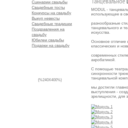
Танцевальное
Сценарии свадьбы
Свадебные тосты
MODUL - танцеваль
Конкурсы на свадьбу
использующее в св
Выкуп невесты
разнообразные сти
Свадебные традиции
танцевального и т
Поздравления на
искусства.
свадьбу
Юбилеи свадьбы
Основное отличие 
Подарки на свадьбу
классических и нов
современных стиле
акробатикой.
С помощью театра
синхронности трюк
танцевальной комп
{%240X400%}
мы достигли главн
выступления - соз
зрелищности, для 