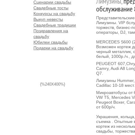
Лимузины,
пред
Сценарии свадьбы
обслуживание 
Свадебные тосты
Конкурсы на свадьбу
Представительские
Выкуп невесты
Лимузины. VIP бслу
Свадебные традиции
торжеств, бизнес-п
Поздравления на
операторы, DJ, там
свадьбу
MERCEDES S600 (22
Юбилеи свадьбы
Возможен кортеж до
Подарки на свадьбу
черный металлик, 
белый, 1000р./ч., д
PEUGEOT 607,Chrys
Camry, Audi A8 Lon
Q7.
Лимузины Hummer, C
{%240X400%}
Cadillac 10-18 мест.
Микроавтобусы от 6
VW T5, Mercedes Vi
Peugeot Boxer, Car
от 600р/ч.
Украшения, кольца
съемка . Опытные 
кортеж из нескольк
свадьбы, торжества