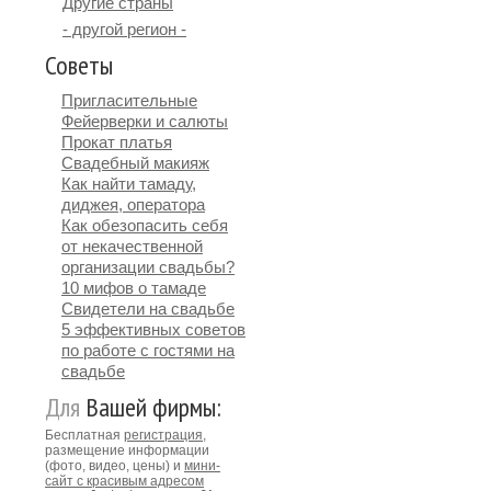
Другие страны
- другой регион -
Советы
Пригласительные
Фейерверки и салюты
Прокат платья
Свадебный макияж
Как найти тамаду,
диджея, оператора
Как обезопасить себя
от некачественной
организации свадьбы?
10 мифов о тамаде
Свидетели на свадьбе
5 эффективных советов
по работе с гостями на
свадьбе
Для
Вашей фирмы:
Бесплатная
регистрация
,
размещение информации
(фото, видео, цены) и
мини-
сайт с красивым адресом