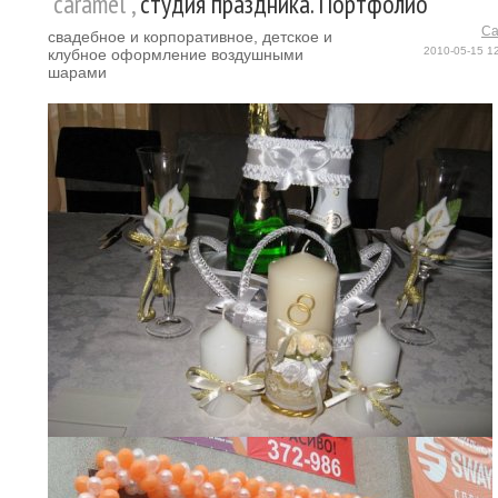
"caramel",
студия праздника. Портфолио
Ca
свадебное и корпоративное, детское и
2010-05-15 1
клубное оформление воздушными
шарами