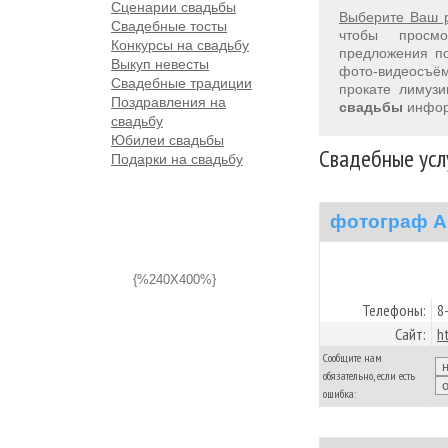
Сценарии свадьбы
Выберите Ваш 
Свадебные тосты
чтобы просм
Конкурсы на свадьбу
предложения 
Выкуп невесты
фото-видеосъём
Свадебные традиции
прокате лимуз
Поздравления на
свадьбы
инфор
свадьбу
Юбилеи свадьбы
Свадебные усл
Подарки на свадьбу
фотограф А
{%240X400%}
Телефоны:
8
Сайт:
h
Сообщите нам
обязательно, если есть
ошибка: