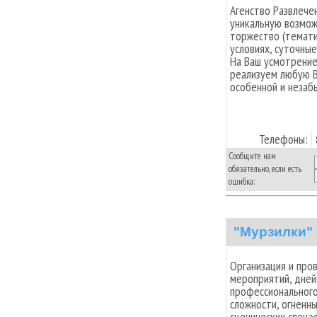
Агенство Развлече
уникальную возмож
торжество (темати
условиях, суточные
На Ваш усмотрение
реализуем любую В
особенной и незаб
Телефоны:
Сообщите нам
обязательно, если есть
ошибка:
"Мурзилки"
Организация и про
мероприятий, дне
профессионального
сложности, огненны
сценических спецэ