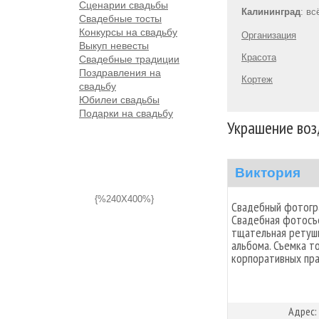
Сценарии свадьбы
Калининград
: в
Свадебные тосты
Конкурсы на свадьбу
Организация
Выкуп невесты
Красота
Свадебные традиции
Поздравления на
Кортеж
свадьбу
Юбилеи свадьбы
Подарки на свадьбу
Украшение воз
Виктория
{%240X400%}
Свадебный фотогра
Свадебная фотосъ
тщательная ретушь
альбома. Съемка т
корпоративных пра
Адрес: