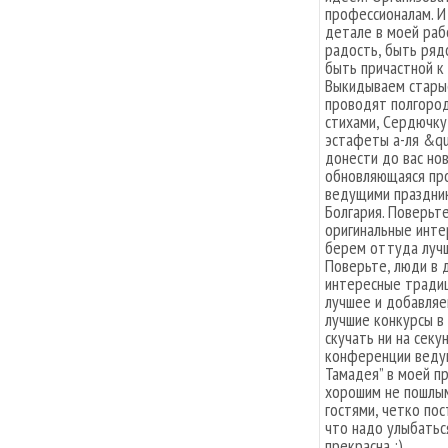
профессионалам. И
детале в моей раб
радость, быть ряд
быть причастной к
Выкидываем стары
проводят полгород
стихами, Сердючку
эстафеты а-ля &qu
донести до вас но
обновляющаяся про
ведущими празднико
Болгария. Поверьте
оригинальные инте
берем оттуда лучш
Поверьте, люди в 
интересные традиц
лучшее и добавляе
лучшие конкурсы в
скучать ни на сек
конференции ведущ
Тамадея” в моей п
хорошим не пошлым
гостями, четко пос
что надо улыбаться
прекрасна :)