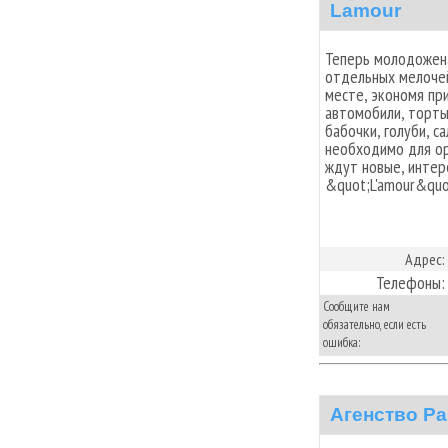
Lamour
Теперь молодожена
отдельных мелочей
месте, экономя при
автомобили, торты,
бабочки, голуби, с
необходимо для ор
ждут новые, интер
&quot;L'amour&quo
Адрес:
Телефоны:
Сообщите нам
обязательно, если есть
ошибка:
Агенство Р