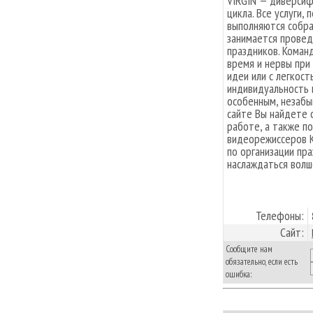
VIRGIN — диверсиф
цикла. Все услуги,
выполняются собра
занимается провед
праздников. Коман
время и нервы при
идеи или с легкост
индивидуальность 
особенным, незабы
сайте Вы найдете 
работе, а также 
видеорежиссеров К
по организации пра
наслаждаться волш
Телефоны:
Сайт:
Сообщите нам
обязательно, если есть
ошибка: