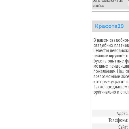
обязательно, если есть
ошибка:
Красота39
В нашем свадебном
свадебных платьев
невесты невозможн
символизирующего 
букета опытные фл
модные тенденции 
пожеланиям. Наш с
всевозможные аксе
которые украсят в
Также предлагаем 
оригинально и стил
Адрес:
Телефоны:
Сайт: