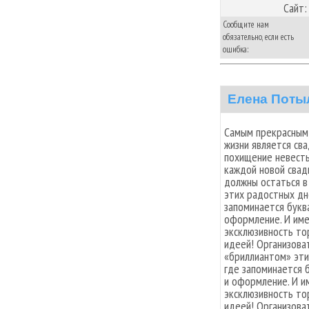
Сайт:
Сообщите нам
обязательно, если есть
ошибка:
Елена Поты
Самым прекрасным
жизни является сва
похищение невесты
каждой новой свад
должны остаться в
этих радостных дн
запоминается буква
оформление. И име
эксклюзивность то
идеей! Организоват
«бриллиантом» эти
где запоминается 
и оформление. И и
эксклюзивность то
идеей! Организова