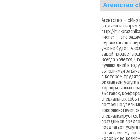
Агентство «
Агентство — «Мир 
создаём и творим ЕГ
http://mir-prazdni
листа» — это зада
первоклассно с пер
уже не будет. А ес
вашей процветающе
Всегда хочется, чт
лучших дней в год
выполнимая задача 
в котором трудятс
оказываем услуги 
корпоративных пра
выставок, конферен
специальных событ
постоянно увеличи
совершенствует св
специализируется.
праздников предпо
предлагает услуги 
артистами, музыка
которых не возмож