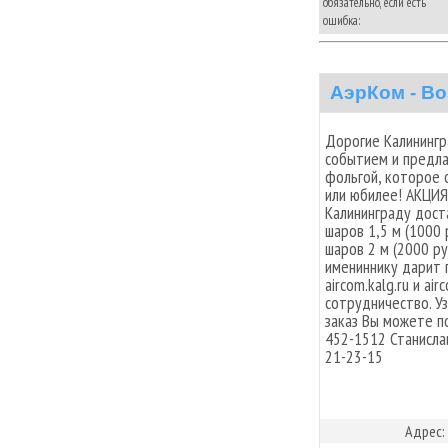
обязательно, если есть
ошибка:
АэрКом - В
Дорогие Калинингр
событием и предл
фольгой, которое 
или юбилее! АКЦИЯ!
Калининграду дост
шаров 1,5 м (1000 
шаров 2 м (2000 р
имениннику дарит 
aircom.kalg.ru и a
сотрудничество. У
заказ Вы можете п
452-1512 Станисла
21-23-15
Адрес: