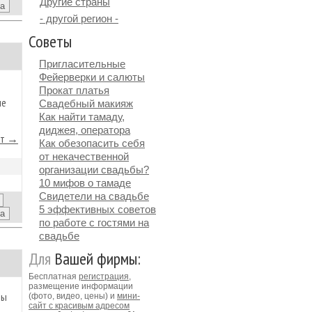
Другие страны
- другой регион -
Советы
Пригласительные
Фейерверки и салюты
Прокат платья
ые
Свадебный макияж
Как найти тамаду,
диджея, оператора
йт →
Как обезопасить себя
от некачественной
организации свадьбы?
10 мифов о тамаде
Свидетели на свадьбе
5 эффективных советов
по работе с гостями на
свадьбе
Для
Вашей фирмы:
Бесплатная
регистрация
,
размещение информации
мы
(фото, видео, цены) и
мини-
сайт с красивым адресом