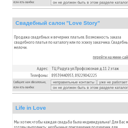
если есть ошибка:
Свадебный салон "Love Story"
Продажа свадебных и вечерних платьев. Возможность заказа
свадебного платья по каталогу или по эскизу заказчика. Свадебн
мелочи.
перейти на мини-са
Адрес:
ТЦ Радуга ул.Профсоюзная д.11 2 этаж
Телефоны:
89539440953, 89229042225
Сообщите нам обязательно,
если есть ошибка:
Life in Love
Мы хотим,чтобы каждая свадьба была индивидуальна! Для Вас 
готовы выполнить: необычные приглашения,подушечки для