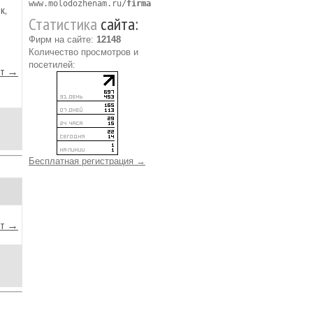
www.molodozhenam.ru/
firma
к,
Статистика
сайта:
Фирм на сайте:
12148
Количество просмотров и
посетилей:
йт →
Бесплатная регистрация →
йт →