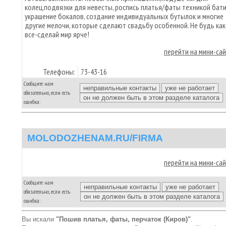
колец,подвязки для невесты, роспись платья/фаты техникой бати
украшение бокалов, создание индивидуальных бутылок и многие
другие мелочи, которые сделают свадьбу особенной. Не будь как
все-сделай мир ярче!
перейти на мини-са
Телефоны:
73-43-16
Сообщите нам
обязательно, если есть
ошибка:
MOLODOZHENAM.RU/FIRMA
перейти на мини-са
Сообщите нам
обязательно, если есть
ошибка:
Вы искали
"Пошив платья, фаты, перчаток (Киров)"
.