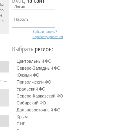
Вход
на сайт
бы
Логин
по
е,
Пароль
 и
Забыли пароль?
Зарегистрироваться
Выбрать
регион:
Центральный ФО
Северо-Западный ФО
Южный ФО
йт →
Приволжский ФО
Уральский ФО
Северо-Кавказский ФО
Сибирский ФО
Дальневосточный ФО
Крым
СНГ