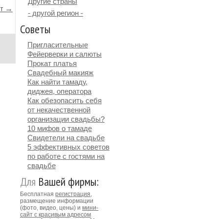
Другие страны
йт →
- другой регион -
Советы
Пригласительные
Фейерверки и салюты
Прокат платья
Свадебный макияж
Как найти тамаду,
диджея, оператора
Как обезопасить себя
от некачественной
организации свадьбы?
10 мифов о тамаде
Свидетели на свадьбе
5 эффективных советов
по работе с гостями на
свадьбе
Для
Вашей фирмы:
Бесплатная
регистрация
,
размещение информации
(фото, видео, цены) и
мини-
сайт с красивым адресом