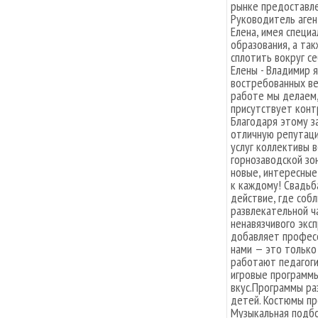
рынке предоставле
Руководитель аген
Елена, имея специ
образования, а та
сплотить вокруг се
Елены - Владимир 
востребованных ве
работе мы делаем,
присутствует конт
Благодаря этому з
отличную репутаци
услуг коллективы 
горнозаводской зо
новые, интересные
к каждому! Свадьб
действие, где соб
развлекательной ч
ненавязчивого эксп
добавляет професс
нами — это только
работают педагоги
игровые программы
вкус.Программы ра
детей. Костюмы п
Музыкальная подбо