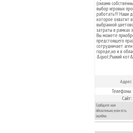
(силами собственн
выбор игровых про
работать!!! Наши 
которое охватит в
выбранной цветово
затраты в рамках 
Вы можете приобре
предстоящего пра
сотрудничает аген
городе,но и в обла
&quot;Рыжий кот&q
Адрес:
Телефоны:
Сайт:
Сообщите нам
обязательно, если есть
ошибка: