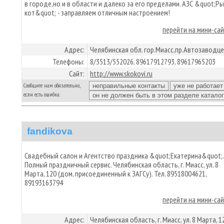
в городе,но и в области и далеко за его пределами. АЗС &quot;Р
кот&quot; - заправляем отличным настроением!
перейти на мини-са
Адрес:
Челябинская обл. гор.Миасс,пр.Автозаводце
Телефоны:
8/3513/552026, 89617912793, 89617965203
Сайт:
http://www.skokovi.ru
Сообщите нам обязательно,
если есть ошибка:
fandikova
Свадебный салон и Агентство праздника &quot;Екатерина&quot;.
Полный праздничный сервис. Челябинская область, г. Миасс, ул. 8
Марта, 120 (дом, присоединенный к ЗАГСу). Тел. 89518004621,
89193163794
перейти на мини-са
Адрес:
Челябинская область, г. Миасс, ул. 8 Марта, 1