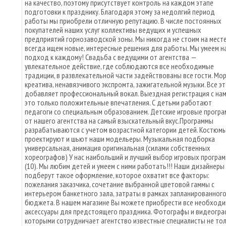
на качество, поэтому присутствует контроль на каждом этапе
подготовки к празднику. Благодаря этому за недолгий период
работы мы приобрели отличную репутацию. В числе постоянных
покупателей наших услуг коллективы ведущих и успешных
предприятий горнозаводской зоны. Мы никогда не стоим на месте
всегда ищем новые, интересные решения для работы. Мы умеем н
подход к каждому! Свадьба с ведущими от агентства —
увлекательное действие, где соблюдаются все необходимые
традиции, в развлекательной части задействованы все гости. Мо
креатива, ненавязчивого экспромта, зажигательной музыки. Все э
добавляет профессиональный вокал. Выездная регистрация с на
это только положительные впечатления. С детьми работают
педагоги со специальным образованием. Детские игровые прогр
от нашего агентства на самый взыскательный вкус.Программы
разрабатываются с учетом возрастной категории детей. Костюм
проектируют и шьют наши модельеры. Музыкальная подборка
универсальная, анимация оригинальная (силами собственных
хореографов) У нас наибольший и лучший выбор игровых програ
(10). Мы любим детей и умеем с ними работать!!! Наши дизайнеры
подберут такое оформление, которое охватит все факторы:
пожелания заказчика, сочетание выбранной цветовой гаммы с
интерьером банкетного зала, затраты в рамках запланированног
бюджета. В нашем магазине Вы можете приобрести все необход
аксессуары для предстоящего праздника. Фотографы и видеогра
которыми сотрудничает агентство известные специалисты не то