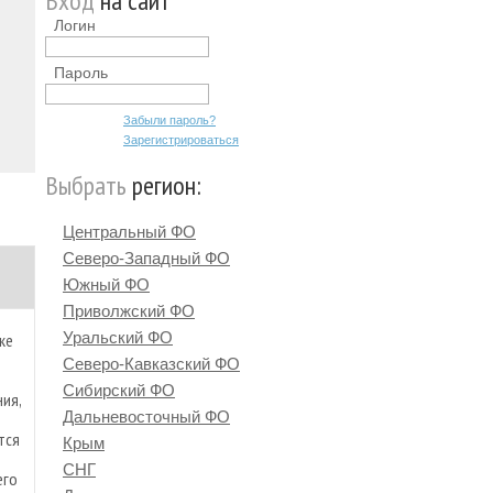
Вход
на сайт
Логин
Пароль
Забыли пароль?
Зарегистрироваться
Выбрать
регион:
Центральный ФО
Северо-Западный ФО
Южный ФО
Приволжский ФО
Уральский ФО
ке
Северо-Кавказский ФО
Сибирский ФО
ия,
Дальневосточный ФО
тся
Крым
СНГ
его