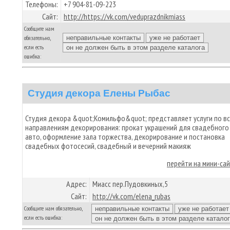
Телефоны:
+7 904-81-09-223
Сайт:
http://https://vk.com/veduprazdnikmiass
Сообщите нам
обязательно,
если есть
ошибка:
Студия декора Елены Рыбас
Студия декора &quot;Комильфо&quot; представляет услуги по в
направлениям декорирования: прокат украшений для свадебного
авто, оформление зала торжества, декорирование и постановка
свадебных фотосесий, свадебный и вечерний макияж
перейти на мини-са
Адрес:
Миасс пер.Пудовкиных,5
Сайт:
http://vk.com/elena_rubas
Сообщите нам обязательно,
если есть ошибка: