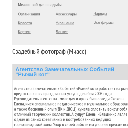
Миасс
: всё для свадьбы
Наряды
Организация
Аксессуары
Все фирмы
Красота
Украшение
Кортеж
Банкет
Свадебный фотограф (Миасс)
Агентство Замечательных Событий
"Рыжий кот"
Агентство Замечательных Событий «Рыжий кот» работает на рын
предоставления праздничных услуг с декабря 2008 года.
Руководитель агентства - молодая и яркая бизнеследи Скокова
Елена, имея специальное педагоическое и музыкальное образован
а также бесценный опыт(ДК и ДЮЦ), сумела сплотить вокруг себя
отличный творческий коллектив. А супруг Елены - Владимир являе
одним из самых креативных и востребованных ведущих
горнозаводской зоны. Упор в своей работе мы делаем, прежде вс