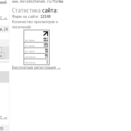
ыжий
www.molodozhenam.ru/
firma
Статистика
сайта:
йт →
Фирм на сайте:
12148
Количество просмотров и
посетилей:
в, 24
Бесплатная регистрация →
йт →
20