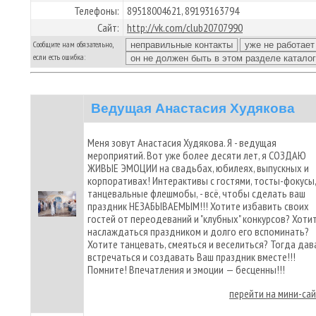
Телефоны:
89518004621, 89193163794
Сайт:
http://vk.com/club20707990
Сообщите нам обязательно,
если есть ошибка:
Ведущая Анастасия Худякова
Меня зовут Анастасия Худякова. Я - ведущая
мероприятий. Вот уже более десяти лет, я СОЗДАЮ
ЖИВЫЕ ЭМОЦИИ на свадьбах, юбилеях, выпускных и
корпоративах! Интерактивы с гостями, тосты-фокусы,
танцевальные флешмобы, - всё, чтобы сделать ваш
праздник НЕЗАБЫВАЕМЫМ!!! Хотите избавить своих
гостей от переодеваний и "клубных" конкурсов? Хоти
наслаждаться праздником и долго его вспоминать?
Хотите танцевать, смеяться и веселиться? Тогда дав
встречаться и создавать Ваш праздник вместе!!!
Помните! Впечатления и эмоции — бесценны!!!
перейти на мини-са