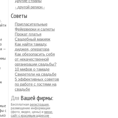
Другие страны
- другой регион -
Советы
,
Пригласительные
айти
Фейерверки и салюты
Прокат платья
ре
Свадебный макияж
то
Как найти тамаду,
ми —
диджея, оператора
Как обезопасить себя
аммы
от некачественной
организации свадьбы?
ы
10 мифов о тамаде
Свидетели на свадьбе
5 эффективных советов
мм
по работе с гостями на
свадьбе
Для
Вашей фирмы:
о
Бесплатная
регистрация
,
имые
размещение информации
фы с
(фото, видео, цены) и
мини-
лько
сайт с красивым адресом