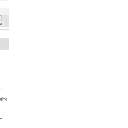
те
айте
йт →