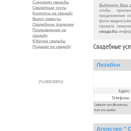
Сценарии свадьбы
Выберите Ваш 
Свадебные тосты
чтобы просм
Конкурсы на свадьбу
предложения 
Выкуп невесты
фото-видеосъём
Свадебные традиции
прокате лимуз
Поздравления на
свадьбы
инфор
свадьбу
Юбилеи свадьбы
Свадебные усл
Подарки на свадьбу
Лиzабон
{%240X400%}
Адрес:
Телефоны:
Сообщите нам обязательно,
если есть ошибка:
Агенство " 