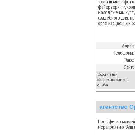
-организация фотос
фейерверки -украш
молодоженам -услу
свадебного дня, пр
организационных р
Адрес:
Телефоны:
Факс:
Сайт:
Сообщите нам
обязательно, если есть
ошибка:
агентство О
Проффесиональный
мераприятию. Ваш п