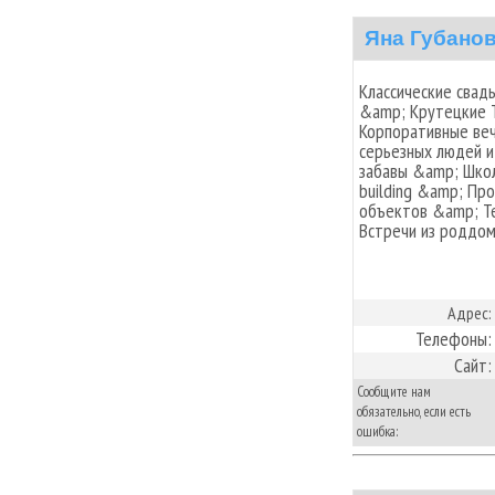
Яна Губано
Классические свад
&amp; Крутецкие 
Корпоративные веч
серьезных людей и
забавы &amp; Шко
building &amp; П
объектов &amp; Т
Встречи из роддо
Адрес:
Телефоны:
Сайт:
Сообщите нам
обязательно, если есть
ошибка: