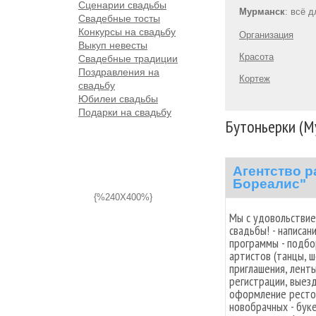
Сценарии свадьбы
Мурманск
: всё 
Свадебные тосты
Конкурсы на свадьбу
Организация
Выкуп невесты
Красота
Свадебные традиции
Поздравления на
Кортеж
свадьбу
Юбилеи свадьбы
Подарки на свадьбу
Бутоньерки (М
Агентство 
Бореалис"
{%240X400%}
Мы с удовольствие
свадьбы! - написан
программы - подб
артистов (танцы, ш
приглашения, лент
регистрации, выезд
оформление рестор
новобрачных - бук