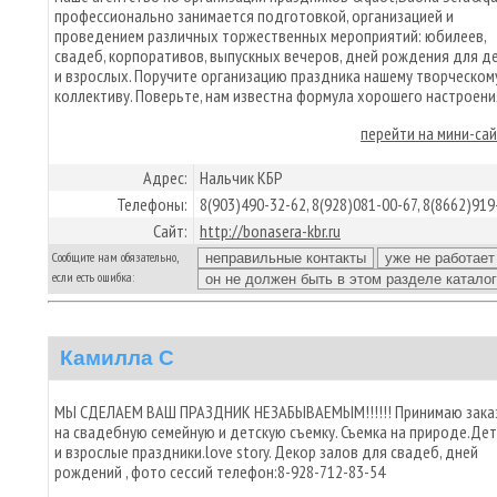
профессионально занимается подготовкой, организацией и
проведением различных торжественных мероприятий: юбилеев,
свадеб, корпоративов, выпускных вечеров, дней рождения для д
и взрослых. Поручите организацию праздника нашему творческом
коллективу. Поверьте, нам известна формула хорошего настроени
перейти на мини-са
Адрес:
Нальчик КБР
Телефоны:
8(903)490-32-62, 8(928)081-00-67, 8(8662)919
Сайт:
http://bonasera-kbr.ru
Сообщите нам обязательно,
если есть ошибка:
Камилла С
МЫ СДЕЛАЕМ ВАШ ПРАЗДНИК НЕЗАБЫВАЕМЫМ!!!!!! Принимаю зака
на свадебную семейную и детскую съемку. Съемка на природе.Дет
и взрослые праздники.love story. Декор залов для свадеб, дней
рождений , фото сессий телефон:8-928-712-83-54