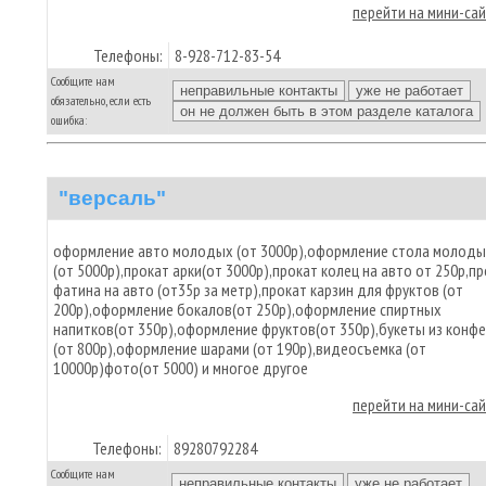
перейти на мини-са
Телефоны:
8-928-712-83-54
Сообщите нам
обязательно, если есть
ошибка:
"версаль"
оформление авто молодых (от 3000р),оформление стола молод
(от 5000р),прокат арки(от 3000р),прокат колец на авто от 250р,п
фатина на авто (от35р за метр),прокат карзин для фруктов (от
200р),оформление бокалов(от 250р),оформление спиртных
напитков(от 350р),оформление фруктов(от 350р),букеты из конф
(от 800р),оформление шарами (от 190р),видеосъемка (от
10000р)фото(от 5000) и многое другое
перейти на мини-са
Телефоны:
89280792284
Сообщите нам