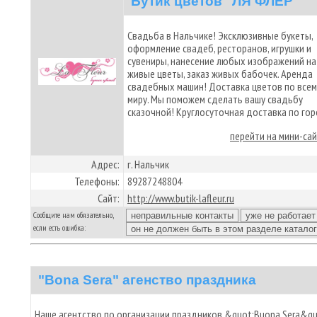
Бутик цветов "ЛЯ ФЛЁР"
Свадьба в Нальчике! Эксклюзивные букеты,
оформление свадеб, ресторанов, игрушки и
сувениры, нанесение любых изображений на
живые цветы, заказ живых бабочек. Аренда
свадебных машин! Доставка цветов по всем
миру. Мы поможем сделать вашу свадьбу
сказочной! Круглосуточная доставка по гор
перейти на мини-са
Адрес:
г. Нальчик
Телефоны:
89287248804
Сайт:
http://www.butik-lafleur.ru
Сообщите нам обязательно,
если есть ошибка:
"Bona Sera" агенство праздника
Наше агентство по организации праздников &quot;Buona Sera&qu