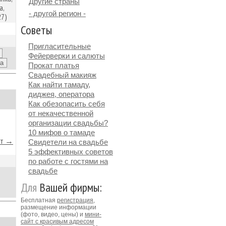
Другие страны
а,
- другой регион -
27)
Советы
Пригласительные
Фейерверки и салюты
Прокат платья
Свадебный макияж
Как найти тамаду,
диджея, оператора
Как обезопасить себя
от некачественной
организации свадьбы?
10 мифов о тамаде
йт →
Свидетели на свадьбе
5 эффективных советов
по работе с гостями на
свадьбе
Для
Вашей фирмы:
Бесплатная
регистрация
,
размещение информации
(фото, видео, цены) и
мини-
сайт с красивым адресом