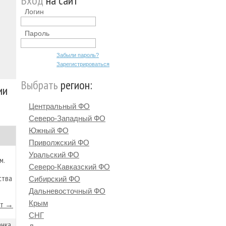
Вход
на сайт
Логин
Пароль
Забыли пароль?
Зарегистрироваться
Выбрать
регион:
ии
Центральный ФО
Северо-Западный ФО
Южный ФО
Приволжский ФО
Уральский ФО
м.
Северо-Кавказский ФО
ства
Сибирский ФО
Дальневосточный ФО
Крым
йт →
СНГ
анка,