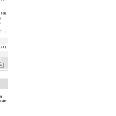
етей
у
я.
йт →
-666
зы
ские