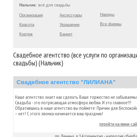
Нальчик
: всё для свадьбы
Наряды
Организация
Аксессуары
Все фирмы
Красота
Украшение
Кортеж
Банкет
Свадебное агентство (все услуги по организац
свадьбы) (Нальчик)
Свадебное агентство "ЛИЛИАНА"
Наше агентство знает как сделать Ваше торжество не забываемы
Свадьба - это потрясающая атмосфера любви. И это главное!!!
Обратившись в наше агентство вы поймёте: Причин для беспокой
– нет! С этого звонка начинается ваш праздник!
перейти на мини-са
пр. Ленина, д.14 (ориентир - напротив сберб