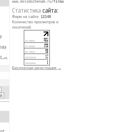
www.molodozhenam.ru/
firma
Статистика
сайта:
Фирм на сайте:
12148
Количество просмотров и
посетилей:
у
оду.
йт →
Бесплатная регистрация →
ot;