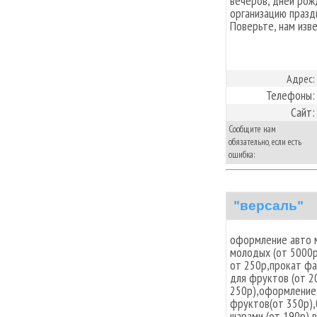
вечеров, дней рож
организацию празд
Поверьте, нам изв
Адрес:
Телефоны:
Сайт:
Сообщите нам
обязательно, если есть
ошибка:
"версаль"
оформление авто 
молодых (от 5000р
от 250р,прокат фа
для фруктов (от 2
250р),оформление
фруктов(от 350р),
шарами (от 190р),