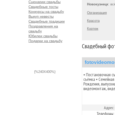
Сценарии свадьбы
Новокузнецк
: в
Свадебные тосты
Конкурсы на свадьбу
Организация
Выкуп невесты
Красота
Свадебные традиции
Поздравления на
Кортеж
свадьбу
Юбилеи свадьбы
Подарки на свадьбу
Свадебный фот
fotovideomo
{%240X400%}
• Постановочная с
съёмка • Семейная
Рождения, выпускн
видеомонтаж, вид
Адрес:
Телефоны: