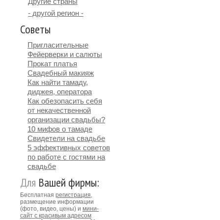
Другие страны
- другой регион -
Советы
Пригласительные
Фейерверки и салюты
Прокат платья
Свадебный макияж
Как найти тамаду,
диджея, оператора
Как обезопасить себя
от некачественной
организации свадьбы?
10 мифов о тамаде
Свидетели на свадьбе
5 эффективных советов
по работе с гостями на
свадьбе
Для
Вашей фирмы:
Бесплатная
регистрация
,
размещение информации
(фото, видео, цены) и
мини-
сайт с красивым адресом