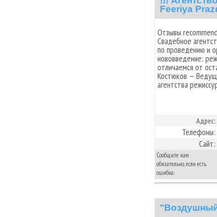
!!! Агентст
Feeriya Pra
Отзывы recommend
Свадебное агентст
по проведению и о
нововведение: реж
отличаемся от ост
Костюков — Ведущи
агентства режиссур
Адрес:
Телефоны:
Сайт:
Сообщите нам
обязательно, если есть
ошибка:
"Воздушный