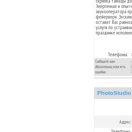
скрипка тамады до
Энергичная и опыт
звукооператора пр
фейерверк. Эксклю
оставят Вас равн
услуги по устраив
празднике исполне
Телефоны:
Сообщите нам
обязательно, если есть
ошибка:
PhotoStudio
Адрес:
Телефоны: