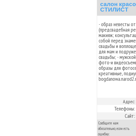
салон крас
СТИЛИСТ
- образ невесты о
(предсвадебная ре
макияж; консультац
собой перед знаме
свадьбы и воплоще
для мам и подруже
свадьбы; - мужской
фото-и видеосъемки
образы для фотосес
креативные, подиум
bogdanowa.narod2.
Адрес:
Телефоны:
Сайт:
Сообщите нам
обязательно, если есть
ошибка: