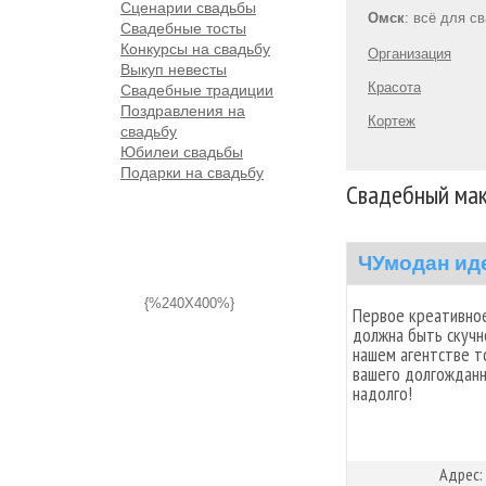
Сценарии свадьбы
Омск
: всё для с
Свадебные тосты
Конкурсы на свадьбу
Организация
Выкуп невесты
Красота
Свадебные традиции
Поздравления на
Кортеж
свадьбу
Юбилеи свадьбы
Подарки на свадьбу
Свадебный мак
ЧУмодан ид
{%240X400%}
Первое креативное
должна быть скучн
нашем агентстве т
вашего долгожданно
надолго!
Адрес: