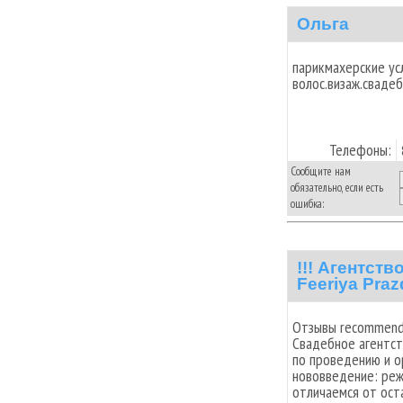
Ольга
парикмахерские ус
волос.визаж.свадеб
Телефоны:
Сообщите нам
обязательно, если есть
ошибка:
!!! Агентст
Feeriya Pra
Отзывы recommend
Свадебное агентст
по проведению и о
нововведение: реж
отличаемся от ост