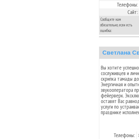
Телефоны:
Сайт:
Сообщите нам
обязательно, если есть
ошибка:
Светлана С
Вы хотите успешног
сослуживцев и лич
скрипка тамады до
Энергичная и опыт
звукооператора пр
фейерверк. Эксклю
оставят Вас равн
услуги по устраив
празднике исполне
Телефоны: